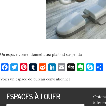
Un espace conventionnel avec plafond suspendu
Facebook
Twitter
Pinterest
Tumblr
Reddit
LinkedIn
Email
Digg
Everno
Sky
Voici un espace de bureau conventionnel
ESPACES À LOUER
Obten
à loue