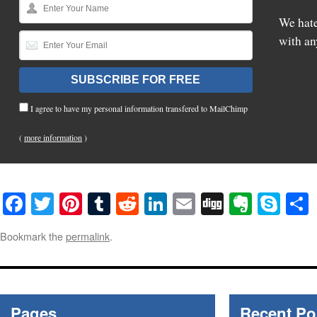
We hate
with an
I agree to have my personal information transfered to MailChimp
(
more information
)
Facebook
Twitter
Pinterest
Tumblr
Reddit
LinkedIn
Email
Digg
Everno
Sky
Bookmark the
permalink
.
Pages
Recent Po