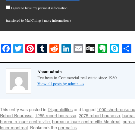
I agree to have my personal information
transfered to MailChimp (
more information
)
Facebook
Twitter
Pinterest
Tumblr
Reddit
LinkedIn
Email
Digg
Everno
Sky
About admin
I've been in Commercial real estate since 1980.
View all posts by admin
→
This entry was posted in
Disponibilites
and tagged
1000 sherbrooke ou
Robert Bourassa
,
1255 robert bourassa
,
2075 robert bourassa
,
bureau
bureau a louer centre ville
,
bureau a louer centre-ville Montreal
,
bureau
louer montreal
. Bookmark the
permalink
.