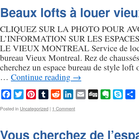
Beaux lofts à louer vie
CLIQUEZ SUR LA PHOTO POUR AV
L’INFORMATION SUR LES ESPACE
LE VIEUX MONTREAL Service de loca
bureau Vieux Montreal. Rez de chaussés
cherchez un espace bureau de style loft 
…
Continue reading
→
Facebook
Twitter
Pinterest
Tumblr
Reddit
LinkedIn
Email
Digg
Everno
Sky
Posted in
Uncategorized
|
1 Comment
Vous cherchez de l’esp