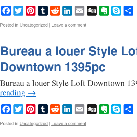
Facebook
Twitter
Pinterest
Tumblr
Reddit
LinkedIn
Email
Digg
Everno
Sky
Posted in
Uncategorized
|
Leave a comment
Bureau a louer Style Lo
Downtown 1395pc
Bureau a louer Style Loft Downtown 1
reading
→
Facebook
Twitter
Pinterest
Tumblr
Reddit
LinkedIn
Email
Digg
Everno
Sky
Posted in
Uncategorized
|
Leave a comment