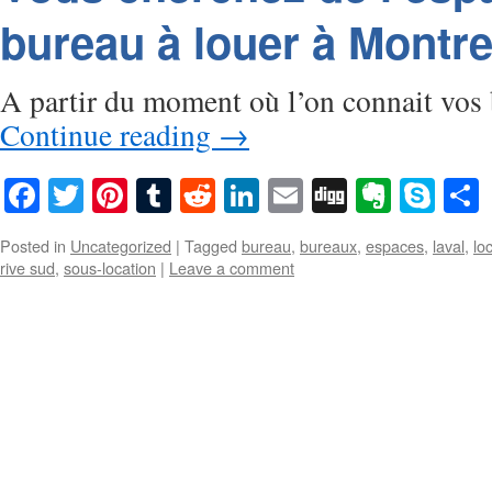
bureau à louer à Montre
A partir du moment où l’on connait vo
Continue reading
→
Facebook
Twitter
Pinterest
Tumblr
Reddit
LinkedIn
Email
Digg
Everno
Sky
Posted in
Uncategorized
|
Tagged
bureau
,
bureaux
,
espaces
,
laval
,
lo
rive sud
,
sous-location
|
Leave a comment