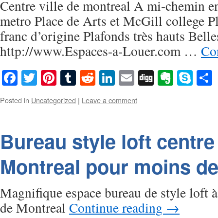
Centre ville de montreal A mi-chemin ent
metro Place de Arts et McGill college P
franc d’origine Plafonds très hauts Bell
http://www.Espaces-a-Louer.com …
Co
Facebook
Twitter
Pinterest
Tumblr
Reddit
LinkedIn
Email
Digg
Everno
Sky
Posted in
Uncategorized
|
Leave a comment
Bureau style loft centre 
Montreal pour moins de
Magnifique espace bureau de style loft à
de Montreal
Continue reading
→