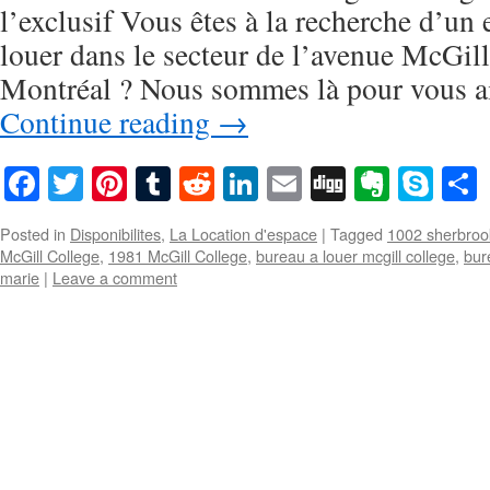
l’exclusif Vous êtes à la recherche d’un
louer dans le secteur de l’avenue McGill
Montréal ? Nous sommes là pour vous ai
Continue reading
→
Facebook
Twitter
Pinterest
Tumblr
Reddit
LinkedIn
Email
Digg
Everno
Sky
Posted in
Disponibilites
,
La Location d'espace
|
Tagged
1002 sherbroo
McGill College
,
1981 McGill College
,
bureau a louer mcgill college
,
bur
marie
|
Leave a comment