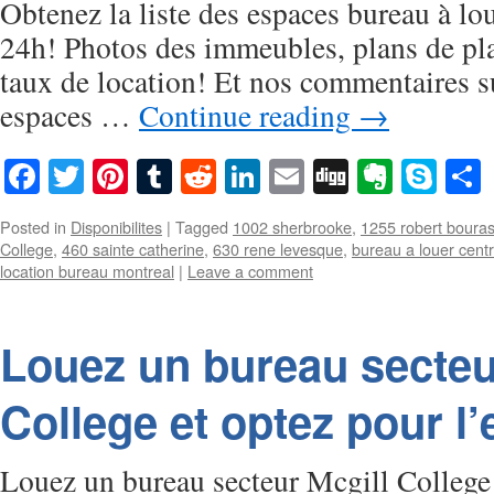
Obtenez la liste des espaces bureau à lo
24h! Photos des immeubles, plans de pla
taux de location! Et nos commentaires su
espaces …
Continue reading
→
Facebook
Twitter
Pinterest
Tumblr
Reddit
LinkedIn
Email
Digg
Everno
Sky
Posted in
Disponibilites
|
Tagged
1002 sherbrooke
,
1255 robert boura
College
,
460 sainte catherine
,
630 rene levesque
,
bureau a louer centre
location bureau montreal
|
Leave a comment
Louez un bureau secteu
College et optez pour l’
Louez un bureau secteur Mcgill College 