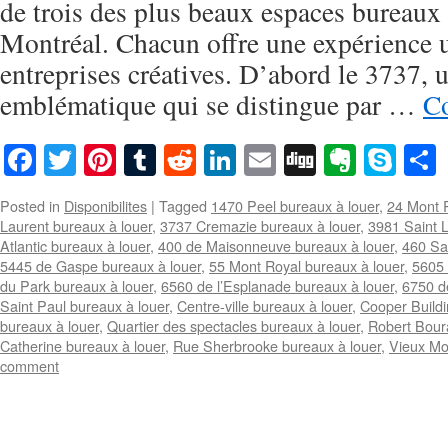
de trois des plus beaux espaces bureaux d
Montréal. Chacun offre une expérience 
entreprises créatives. D’abord le 3737,
emblématique qui se distingue par …
Co
Facebook
Twitter
Pinterest
Tumblr
Reddit
LinkedIn
Email
Digg
Everno
Sky
Posted in
Disponibilites
|
Tagged
1470 Peel bureaux à louer
,
24 Mont R
Laurent bureaux à louer
,
3737 Cremazie bureaux à louer
,
3981 Saint L
Atlantic bureaux à louer
,
400 de Maisonneuve bureaux à louer
,
460 Sa
5445 de Gaspe bureaux à louer
,
55 Mont Royal bureaux à louer
,
5605 
du Park bureaux à louer
,
6560 de l’Esplanade bureaux à louer
,
6750 d
Saint Paul bureaux à louer
,
Centre-ville bureaux à louer
,
Cooper Buildi
bureaux à louer
,
Quartier des spectacles bureaux à louer
,
Robert Bour
Catherine bureaux à louer
,
Rue Sherbrooke bureaux à louer
,
Vieux Mo
comment