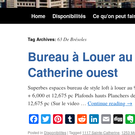
Home
Disponibilités
Ce qu’on peut fai
63 De Brésoles
Tag Archives:
Bureau à Louer au
Catherine ouest
Superbes espaces bureau de style loft à louer a
+ 6,000 et 12,675 pc Plafonds hauts Planchers de
12,675 pc (Sur le video …
Continue reading
→
Facebook
Twitter
Pinterest
Tumblr
Reddit
LinkedIn
Email
Di
Posted in
Disponibilites
|
Tagged
1117 Sainte-Catherine
,
1253 Mc