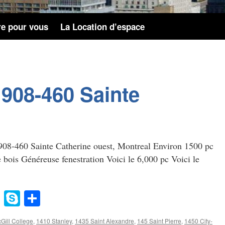
re pour vous
La Location d’espace
 908-460 Sainte
u 908-460 Sainte Catherine ouest, Montreal Environ 1500 pc
 bois Généreuse fenestration Voici le 6,000 pc Voici le
gg
Evernote
Skype
Share
Gill College
,
1410 Stanley
,
1435 Saint Alexandre
,
145 Saint Pierre
,
1450 City-