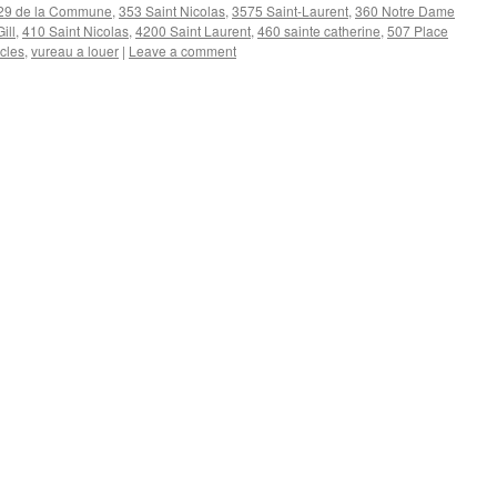
29 de la Commune
,
353 Saint Nicolas
,
3575 Saint-Laurent
,
360 Notre Dame
ill
,
410 Saint Nicolas
,
4200 Saint Laurent
,
460 sainte catherine
,
507 Place
acles
,
vureau a louer
|
Leave a comment