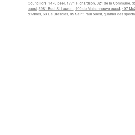
Councillors
,
1470 peel
,
1771 Richardson
,
321 de la Commune
,
3
ouest
,
3981 Boul St-Laurent
,
400 de Maisonneuve ouest
,
407 McG
d'Armes
,
63 De Brésoles
,
85 Saint Paul ouest
,
quartier des spect