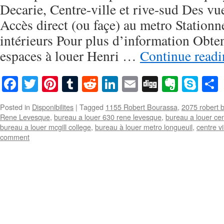
Decarie, Centre-ville et rive-sud Des vu
Accès direct (ou façe) au metro Stationn
intérieurs Pour plus d’information Obten
espaces à louer Henri …
Continue read
Facebook
Twitter
Pinterest
Tumblr
Reddit
LinkedIn
Email
Digg
Everno
Sky
Posted in
Disponibilites
|
Tagged
1155 Robert Bourassa
,
2075 robert 
Rene Levesque
,
bureau a louer 630 rene levesque
,
bureau a louer cent
bureau a louer mcgill college
,
bureau à louer metro longueuil
,
centre vi
comment