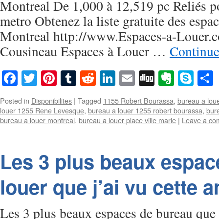
Montreal De 1,000 à 12,519 pc Reliés po
metro Obtenez la liste gratuite des espac
Montreal http://www.Espaces-a-Louer.
Cousineau Espaces à Louer …
Continue
Facebook
Twitter
Pinterest
Tumblr
Reddit
LinkedIn
Email
Digg
Everno
Sky
Posted in
Disponibilites
|
Tagged
1155 Robert Bourassa
,
bureau a lou
louer 1255 Rene Levesque
,
bureau a louer 1255 robert bourassa
,
bure
bureau a louer montreal
,
bureau a louer place ville marie
|
Leave a co
Les 3 plus beaux espac
louer que j’ai vu cette 
Les 3 plus beaux espaces de bureau que 