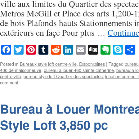
ville aux limites du Quartier des specta
Metros McGill et Place des arts 1,200-
de bois Plafonds hauts Stationnements in
extérieurs en façe Pour plus …
Continue
Facebook
Twitter
Pinterest
Tumblr
Reddit
LinkedIn
Email
Digg
Everno
Sky
Posted in
Bureaux style loft centre-ville
,
Disponibilites
|
Tagged
bureau
400 de maisonneuve
,
bureau a louer 460 sainte catherine
,
bureau a lo
centre ville
,
bureau style loft Quartier des spectacles
,
location bureau 
comment
Bureau à Louer Montrea
Style Loft 3,850 pc