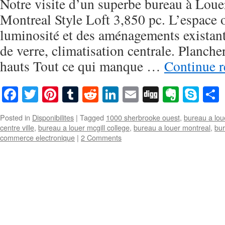
Notre visite d’un superbe bureau à Loue
Montreal Style Loft 3,850 pc. L’espace o
luminosité et des aménagements existant
de verre, climatisation centrale. Planche
hauts Tout ce qui manque …
Continue 
Facebook
Twitter
Pinterest
Tumblr
Reddit
LinkedIn
Email
Digg
Everno
Sky
Posted in
Disponibilites
|
Tagged
1000 sherbrooke ouest
,
bureau a lou
centre ville
,
bureau a louer mcgill college
,
bureau a louer montreal
,
bur
commerce electronique
|
2 Comments