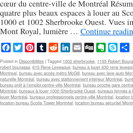
cœur du centre-ville de Montréal Résum
quatre plus beaux espaces à louer au Sco
1000 et 1002 Sherbrooke Ouest. Vues im
Mont Royal, lumière …
Continue readi
Facebook
Twitter
Pinterest
Tumblr
Reddit
LinkedIn
Email
Digg
Everno
Sky
Posted in
Disponibilites
|
Tagged
1002 sherbrooke
,
1155 Robert Bour
robert bourassa
,
615 Rene Levesque
,
bureau a louer 630 rene levesq
Montreal
,
bureau avec accès métro McGill
,
bureau avec lave-auto Mon
naturelle Montréal
,
bureau avec stationnement intérieur Montréal
,
bure
bureau prêt à l’emploi centre-ville Montréal
,
bureau proche gare centra
Montréal
,
bureaux à louer 1000 Sherbrooke Ouest
,
bureaux fermés à 
louer Montréal
,
bureaux professionnels centre-ville Montréal
,
location
location bureau Scotia Tower Montréal
,
location bureau sécurisé Mont