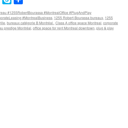
reau #1255RobertBourassa #MontrealOffice #PlugAndPlay
orateLeasing #MontrealBusiness
,
1255 Robert-Bourassa bureaux
,
1255
ille
,
bureaux catégorie B Montréal.
,
Class A office space Montreal
,
corporate
au prestige Montréal
,
office space for rent Montreal downtown
,
plug & play