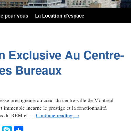
re pour vous
La Location d’espace
n Exclusive Au Centre-
Les Bureaux
sse prestigieuse au cœur du centre-ville de Montréal
meuble incarne le prestige et la fonctionnalité.
 pas du REM et …
Continue reading
→
gg
Evernote
Skype
Share