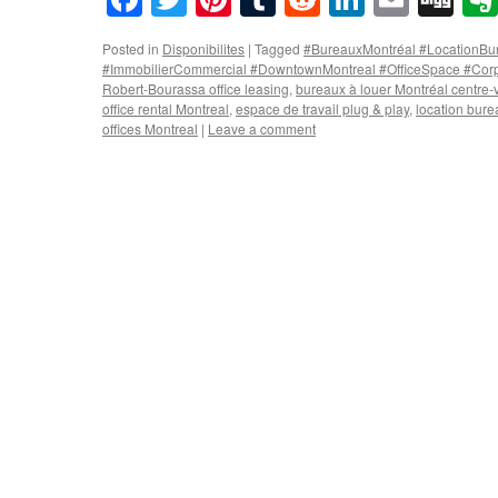
Posted in
Disponibilites
|
Tagged
#BureauxMontréal #LocationBu
#ImmobilierCommercial #DowntownMontreal #OfficeSpace #Corp
Robert-Bourassa office leasing
,
bureaux à louer Montréal centre-v
office rental Montreal
,
espace de travail plug & play
,
location bure
offices Montreal
|
Leave a comment