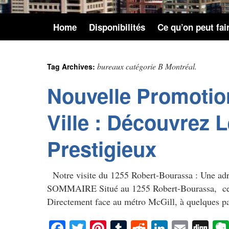
Home
Disponibilités
Ce qu’on peut fai
bureaux catégorie B Montréal.
Tag Archives:
Nouvelle Promotio
Ville : Découvrez 
Prestigieux
Notre visite du 1255 Robert-Bourassa : Une adre
SOMMAIRE Situé au 1255 Robert-Bourassa, cet im
Directement face au métro McGill, à quelques
Facebook
Twitter
Pinterest
Tumblr
Reddit
LinkedIn
Email
Di