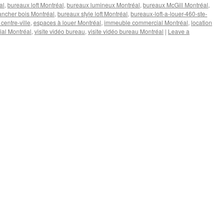
al
,
bureaux loft Montréal
,
bureaux lumineux Montréal
,
bureaux McGill Montréal
,
ancher bois Montréal
,
bureaux style loft Montréal
,
bureaux-loft-a-louer-460-ste-
centre‑ville
,
espaces à louer Montréal
,
immeuble commercial Montréal
,
location
ial Montréal
,
visite vidéo bureau
,
visite vidéo bureau Montréal
|
Leave a