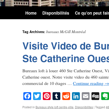
Home
Disponibilités
Ce qu’on peut fai
bureaux McGill Montréal
Tag Archives:
Visite Video de Bur
Ste Catherine Oue
Bureaux loft à louer 460 Ste Catherine Ouest, Vis
Catherine ouest. Notre visite video du 460 saint
commercial de 10 étages …
Continue reading
→
Facebook
Twitter
Pinterest
Tumblr
Reddit
LinkedIn
Email
Di
Posted in
Bureaux style loft centre-ville
,
Disponibilites
|
Tagged
46