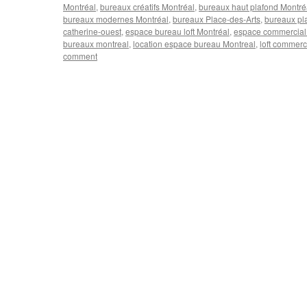
Montréal
,
bureaux créatifs Montréal
,
bureaux haut plafond Montré
bureaux modernes Montréal
,
bureaux Place‑des‑Arts
,
bureaux pl
catherine-ouest
,
espace bureau loft Montréal
,
espace commercial 
bureaux montreal
,
location espace bureau Montreal
,
loft commerc
comment