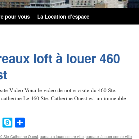
re pour vous
La Location d’espace
eaux loft à louer 460
st
ite Video Voici le video de notre visite du 460 Ste.
e catherine Le 460 Ste. Catherine Ouest est un immeuble
gg
Evernote
Skype
Share
0 Ste‑Catherine Ouest
,
bureau a louer centre ville
,
bureaux à louer centre‑ville