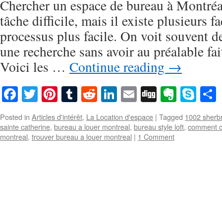
Chercher un espace de bureau à Montréal
tâche difficile, mais il existe plusieurs f
processus plus facile. On voit souvent
une recherche sans avoir au préalable fai
Voici les …
Continue reading
→
Facebook
Twitter
Pinterest
Tumblr
Reddit
LinkedIn
Email
Digg
Everno
Sky
Posted in
Articles d'intérêt
,
La Location d'espace
|
Tagged
1002 sherb
sainte catherine
,
bureau a louer montreal
,
bureau style loft
,
comment c
montreal
,
trouver bureau a louer montreal
|
1 Comment