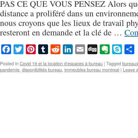
PAS CE QUE VOUS PENSEZ Alors que l
distance a proliféré dans un environne
nous croyons que les lieux de travail p
resteront en demande et la clé de …
Con
Facebook
Twitter
Pinterest
Tumblr
Reddit
LinkedIn
Email
Digg
Everno
Sky
Posted in
Covid 19 et la location d'espaces à bureau
|
Tagged
bureaux
pandemie
,
disponibilités bureau
,
immeubles bureau montreal
|
Leave 