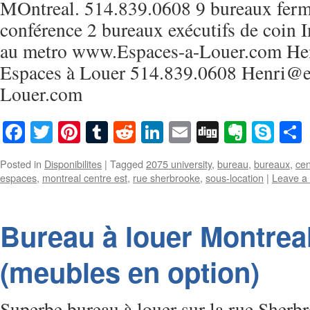
MOntreal. 514.839.0608 9 bureaux fermé
conférence 2 bureaux exécutifs de coin
au metro www.Espaces-a-Louer.com He
Espaces à Louer 514.839.0608 Henri@e
Louer.com
Facebook
Twitter
Pinterest
Tumblr
Reddit
LinkedIn
Email
Digg
Everno
Sky
Posted in
Disponibilites
|
Tagged
2075 university
,
bureau
,
bureaux
,
cen
espaces
,
montreal centre est
,
rue sherbrooke
,
sous-location
|
Leave a
Bureau à louer Montrea
(meubles en option)
Superbe bureau à louer sur la rue Sher