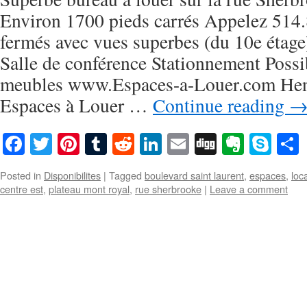
Environ 1700 pieds carrés Appelez 514
fermés avec vues superbes (du 10e étage
Salle de conférence Stationnement Possib
meubles www.Espaces-a-Louer.com Hen
Espaces à Louer …
Continue reading
Facebook
Twitter
Pinterest
Tumblr
Reddit
LinkedIn
Email
Digg
Everno
Sky
Posted in
Disponibilites
|
Tagged
boulevard saint laurent
,
espaces
,
loc
centre est
,
plateau mont royal
,
rue sherbrooke
|
Leave a comment