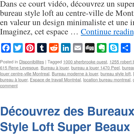
Dans ce court vidéo, découvrez un supe
bureau style loft au centre-ville de Mon
en valeur un design minimaliste et une i
Imaginez, cet espace …
Continue readi
Facebook
Twitter
Pinterest
Tumblr
Reddit
LinkedIn
Email
Digg
Everno
Sky
Posted in
Disponibilites
|
Tagged
1000 sherbrooke ouest
,
1255 robert
615 Rene Levesque
,
Bureau à louer
,
bureau a louer 1470 Peel
,
bureau
louer centre-ville Montreal
,
Bureau moderne à louer
,
bureau style loft
,
bureau à louer
,
Espace de travail Montréal
,
location bureau montreal
,
comment
Découvrez des Bureaux
Style Loft Super Beaux