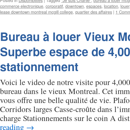
Posted in
Disponibilites
|
Tagged
"Je suis Charlie"
,
bureau a louer mcgil
commerce electronique
,
corporatif
,
downtown
,
espaces
,
location
,
louer
lease downtown montreal mcgill college
,
quartier des affaires
|
1 Comm
Bureau à louer Vieux Mo
Superbe espace de 4,00
stationnement
Voici le video de notre visite pour 4,00
bureau dans le vieux Montreal. Cet imm
vous offre une belle qualité de vie. Plaf
Corridors larges Casse-croûte dans l’i
charge Stationnements sur le coin A di
reading
→