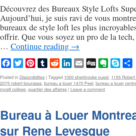
Découvrez des Bureaux Style Lofts Sup
Aujourd’hui, je suis ravi de vous montre
bureaux de style loft les plus incroyables
offrir. Que vous soyez un pro de la tech
…
Continue reading
→
Facebook
Twitter
Pinterest
Tumblr
Reddit
LinkedIn
Email
Digg
Everno
Sky
Posted in
Disponibilites
|
Tagged
1000 sherbrooke ouest
,
1155 Robert
2075 robert bourassa
,
bureau a louer 1470 Peel
,
bureau a louer centre
mcgill college
,
quartier des affaires
|
Leave a comment
Bureau à Louer Montrea
sur Rene Levesque