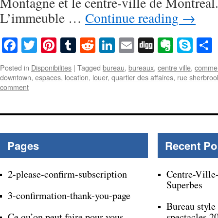
Montagne et le centre-ville de Montreal.
L’immeuble …
Continue reading
→
Facebook
Twitter
Pinterest
Tumblr
Reddit
LinkedIn
Email
Digg
Everno
Sky
Posted in
Disponibilites
|
Tagged
bureau
,
bureaux
,
centre ville
,
commer
downtown
,
espaces
,
location
,
louer
,
quartier des affaires
,
rue sherbroo
comment
Pages
Recent Po
2-please-confirm-subscription
Centre-Ville
Superbes
3-confirmation-thank-you-page
Bureau style
Ce qu’on peut faire pour vous
spectacles 2