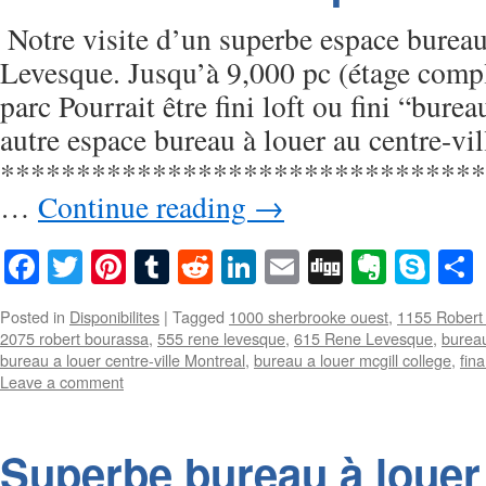
Notre visite d’un superbe espace bureau
Levesque. Jusqu’à 9,000 pc (étage comp
parc Pourrait être fini loft ou fini “bure
autre espace bureau à louer au centre-vil
********************************
…
Continue reading
→
Facebook
Twitter
Pinterest
Tumblr
Reddit
LinkedIn
Email
Digg
Everno
Sky
Posted in
Disponibilites
|
Tagged
1000 sherbrooke ouest
,
1155 Robert
2075 robert bourassa
,
555 rene levesque
,
615 Rene Levesque
,
bureau
bureau a louer centre-ville Montreal
,
bureau a louer mcgill college
,
fina
Leave a comment
Superbe bureau à louer 