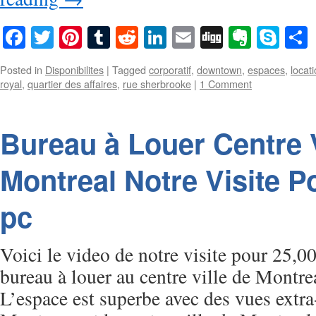
Facebook
Twitter
Pinterest
Tumblr
Reddit
LinkedIn
Email
Digg
Everno
Sky
Posted in
Disponibilites
|
Tagged
corporatif
,
downtown
,
espaces
,
locat
royal
,
quartier des affaires
,
rue sherbrooke
|
1 Comment
Bureau à Louer Centre V
Montreal Notre Visite P
pc
Voici le video de notre visite pour 25,0
bureau à louer au centre ville de Montr
L’espace est superbe avec des vues extra-