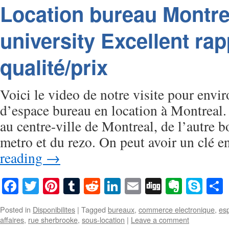
Location bureau Montre
university Excellent rap
qualité/prix
Voici le video de notre visite pour envi
d’espace bureau en location à Montreal. 
au centre-ville de Montreal, de l’autre b
metro et du rezo. On peut avoir un clé
reading
→
Facebook
Twitter
Pinterest
Tumblr
Reddit
LinkedIn
Email
Digg
Everno
Sky
Posted in
Disponibilites
|
Tagged
bureaux
,
commerce electronique
,
es
affaires
,
rue sherbrooke
,
sous-location
|
Leave a comment