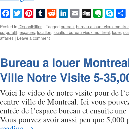
Facebook
Twitter
Pinterest
Tumblr
Reddit
LinkedIn
Email
Digg
Everno
Sky
Posted in
Disponibilites
|
Tagged
bureau
,
bureau a louer vieux montrea
corporatif
,
espaces
,
location
,
location bureau vieux montreal
,
louer
,
pla
affaires
|
Leave a comment
Bureau a louer Montrea
Ville Notre Visite 5-35,
Voici le video de notre visite pour de l
centre ville de Montreal. Ici vous pouve
entrée de l’espace bureau et ensuite une 
Vous pouvez avoir aussi peu que 5,000
reading
→