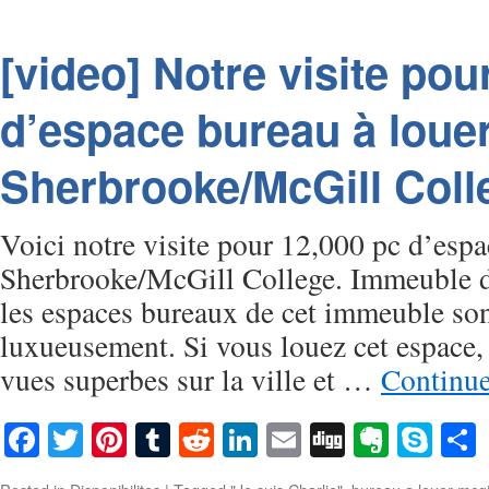
[video] Notre visite pou
d’espace bureau à loue
Sherbrooke/McGill Coll
Voici notre visite pour 12,000 pc d’espa
Sherbrooke/McGill College. Immeuble d
les espaces bureaux de cet immeuble so
luxueusement. Si vous louez cet espace,
vues superbes sur la ville et …
Continu
Facebook
Twitter
Pinterest
Tumblr
Reddit
LinkedIn
Email
Digg
Everno
Sky