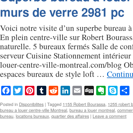
murs de verre 2981 pc
Voici notre visite d’un superbe bureau à 
En plein centre-ville sur Robert Bourass
naturelle. 5 bureaux fermés Salle de con
serveur Cuisine Stationnement intérieu
louer-centre-ville-montreal.com/blog Obt
espaces bureaux de style loft …
Continu
Facebook
Twitter
Pinterest
Tumblr
Reddit
LinkedIn
Email
Digg
Everno
Sky
Posted in
Disponibilites
|
Tagged
1155 Robert Bourassa
,
1255 robert 
bureau a louer centre-ville Montreal
,
bureau a louer montreal
,
commerc
bureau
,
locations bureaux
,
quartier des affaires
|
Leave a comment