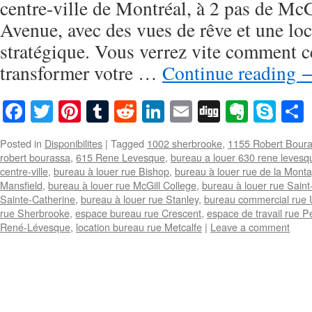
centre-ville de Montréal, à 2 pas de Mc
Avenue, avec des vues de rêve et une loc
stratégique. Vous verrez vite comment c
transformer votre …
Continue reading
Facebook
Twitter
Pinterest
Tumblr
Reddit
LinkedIn
Email
Digg
Everno
Sky
Posted in
Disponibilites
|
Tagged
1002 sherbrooke
,
1155 Robert Bour
robert bourassa
,
615 Rene Levesque
,
bureau a louer 630 rene levesq
centre-ville
,
bureau à louer rue Bishop
,
bureau à louer rue de la Mont
Mansfield
,
bureau à louer rue McGill College
,
bureau à louer rue Saint
Sainte-Catherine
,
bureau à louer rue Stanley
,
bureau commercial rue U
rue Sherbrooke
,
espace bureau rue Crescent
,
espace de travail rue P
René-Lévesque
,
location bureau rue Metcalfe
|
Leave a comment