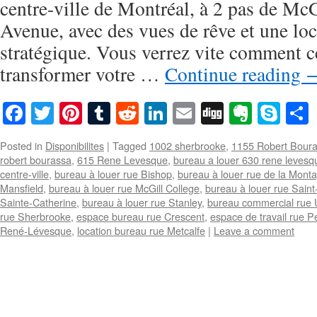
centre-ville de Montréal, à 2 pas de Mc
Avenue, avec des vues de rêve et une loc
stratégique. Vous verrez vite comment c
transformer votre …
Continue reading
Facebook
Twitter
Pinterest
Tumblr
Reddit
LinkedIn
Email
Digg
Everno
Sky
Posted in
Disponibilites
|
Tagged
1002 sherbrooke
,
1155 Robert Bour
robert bourassa
,
615 Rene Levesque
,
bureau a louer 630 rene levesq
centre-ville
,
bureau à louer rue Bishop
,
bureau à louer rue de la Mont
Mansfield
,
bureau à louer rue McGill College
,
bureau à louer rue Saint
Sainte-Catherine
,
bureau à louer rue Stanley
,
bureau commercial rue U
rue Sherbrooke
,
espace bureau rue Crescent
,
espace de travail rue P
René-Lévesque
,
location bureau rue Metcalfe
|
Leave a comment