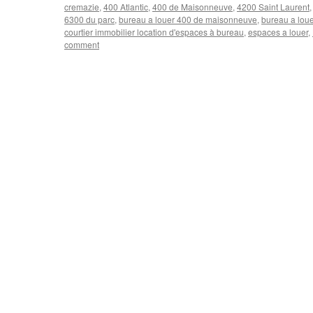
cremazie
,
400 Atlantic
,
400 de Maisonneuve
,
4200 Saint Laurent
6300 du parc
,
bureau a louer 400 de maisonneuve
,
bureau a loue
courtier immobilier location d'espaces à bureau
,
espaces a louer
,
comment