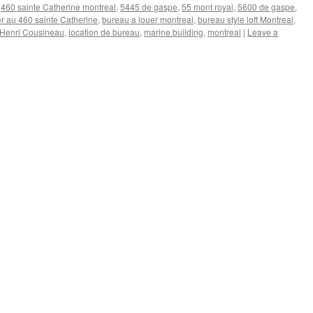
,
460 sainte Catherine montreal
,
5445 de gaspe
,
55 mont royal
,
5600 de gaspe
,
r au 460 sainte Catherine
,
bureau a louer montreal
,
bureau style loft Montreal
,
Henri Cousineau
,
location de bureau
,
marine building
,
montreal
|
Leave a