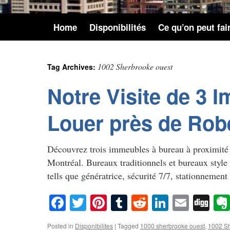
Home
Disponibilités
Ce qu’on peut fai
1002 Sherbrooke ouest
Tag Archives:
Notre Visite de 3 
Louer près de Rob
Découvrez trois immeubles à bureau à proximité 
Montréal. Bureaux traditionnels et bureaux style l
tells que génératrice, sécurité 7/7, stationneme
Facebook
Twitter
Pinterest
Tumblr
Reddit
LinkedIn
Email
Di
Posted in
Disponibilites
|
Tagged
1000 sherbrooke ouest
,
1002 Sh