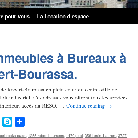
re pour vous
La Location d’espace
Immeubles à Bureaux à
ert-Bourassa.
de Robert-Bourassa en plein cœur du centre-ville de
oft industriel. Ces adresses vous offrent tous les services
nt intérieur, accès au RESO, …
Continue reading
→
gg
Evernote
Skype
Share
erbrooke ouest
,
1255 robert bourassa
,
1470 peel
,
3581 saint Laurent
,
3737