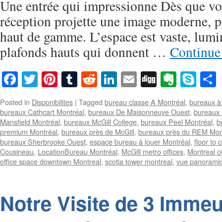
Une entrée qui impressionne Dès que vou
réception projette une image moderne, p
haut de gamme. L’espace est vaste, lumi
plafonds hauts qui donnent …
Continue
Facebook
Twitter
Pinterest
Tumblr
Reddit
LinkedIn
Email
Digg
Everno
Sky
Posted in
Disponibilites
|
Tagged
bureau classe A Montréal
,
bureaux à 
bureaux Cathcart Montréal
,
bureaux De Maisonneuve Ouest
,
bureaux 
Mansfield Montréal
,
bureaux McGill College
,
bureaux Peel Montréal
,
b
premium Montréal
,
bureaux près de McGill
,
bureaux près du REM Mon
bureaux Sherbrooke Ouest
,
espace bureau à louer Montréal
,
floor to 
Cousineau
,
LocationBureau Montréal
,
McGill metro offices
,
Montreal of
office space downtown Montreal
,
scotia tower montreal
,
vue panorami
Notre Visite de 3 Immeu