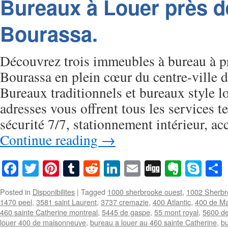
Bureaux à Louer près d
Bourassa.
Découvrez trois immeubles à bureau à p
Bourassa en plein cœur du centre-ville 
Bureaux traditionnels et bureaux style lo
adresses vous offrent tous les services te
sécurité 7/7, stationnement intérieur, 
Continue reading
→
Facebook
Twitter
Pinterest
Tumblr
Reddit
LinkedIn
Email
Digg
Everno
Sky
Posted in
Disponibilites
|
Tagged
1000 sherbrooke ouest
,
1002 Sherbr
1470 peel
,
3581 saint Laurent
,
3737 cremazie
,
400 Atlantic
,
400 de M
460 sainte Catherine montreal
,
5445 de gaspe
,
55 mont royal
,
5600 d
louer 400 de maisonneuve
,
bureau a louer au 460 sainte Catherine
,
bu