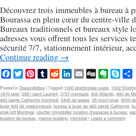
Découvrez trois immeubles à bureau à p
Bourassa en plein cœur du centre-ville 
Bureaux traditionnels et bureaux style lo
adresses vous offrent tous les services te
sécurité 7/7, stationnement intérieur, 
Continue reading
→
Facebook
Twitter
Pinterest
Tumblr
Reddit
LinkedIn
Email
Digg
Everno
Sky
Posted in
Disponibilites
|
Tagged
1000 sherbrooke ouest
,
1002 Sherbr
1470 peel
,
3581 saint Laurent
,
3737 cremazie
,
400 Atlantic
,
400 de M
460 sainte Catherine montreal
,
5445 de gaspe
,
55 mont royal
,
5600 d
louer 400 de maisonneuve
,
bureau a louer au 460 sainte Catherine
,
bu
style loft Montreal
,
courtier immobilier location d'espaces à bureau
,
esp
location de bureau
,
marine building
,
montreal
|
Leave a comment