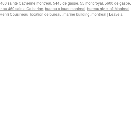
,
460 sainte Catherine montreal
,
5445 de gaspe
,
55 mont royal
,
5600 de gaspe
,
r au 460 sainte Catherine
,
bureau a louer montreal
,
bureau style loft Montreal
,
Henri Cousineau
,
location de bureau
,
marine building
,
montreal
|
Leave a