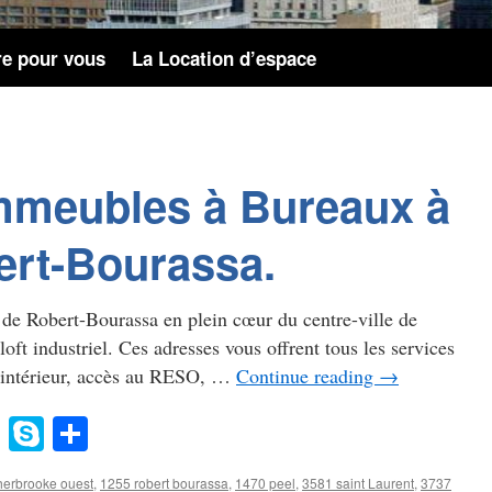
re pour vous
La Location d’espace
Immeubles à Bureaux à
ert-Bourassa.
de Robert-Bourassa en plein cœur du centre-ville de
oft industriel. Ces adresses vous offrent tous les services
nt intérieur, accès au RESO, …
Continue reading
→
gg
Evernote
Skype
Share
erbrooke ouest
,
1255 robert bourassa
,
1470 peel
,
3581 saint Laurent
,
3737