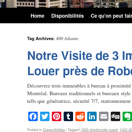
Home
Disponibilités
Ce qu’on peut fai
400 Atlantic
Tag Archives:
Notre Visite de 3 
Louer près de Rob
Découvrez trois immeubles à bureau à proximité 
Montréal. Bureaux traditionnels et bureaux style l
tells que génératrice, sécurité 7/7, stationneme
Facebook
Twitter
Pinterest
Tumblr
Reddit
LinkedIn
Email
Di
Posted in
Disponibilites
|
Tagged
1000 sherbrooke ouest
,
1002 Sh