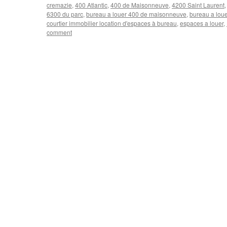
cremazie
,
400 Atlantic
,
400 de Maisonneuve
,
4200 Saint Laurent
6300 du parc
,
bureau a louer 400 de maisonneuve
,
bureau a loue
courtier immobilier location d'espaces à bureau
,
espaces a louer
,
comment