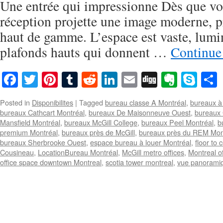
Une entrée qui impressionne Dès que vou
réception projette une image moderne, p
haut de gamme. L’espace est vaste, lumi
plafonds hauts qui donnent …
Continue
Facebook
Twitter
Pinterest
Tumblr
Reddit
LinkedIn
Email
Digg
Everno
Sky
Posted in
Disponibilites
|
Tagged
bureau classe A Montréal
,
bureaux à 
bureaux Cathcart Montréal
,
bureaux De Maisonneuve Ouest
,
bureaux 
Mansfield Montréal
,
bureaux McGill College
,
bureaux Peel Montréal
,
b
premium Montréal
,
bureaux près de McGill
,
bureaux près du REM Mon
bureaux Sherbrooke Ouest
,
espace bureau à louer Montréal
,
floor to 
Cousineau
,
LocationBureau Montréal
,
McGill metro offices
,
Montreal of
office space downtown Montreal
,
scotia tower montreal
,
vue panorami