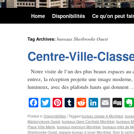
Home
Disponibilités
Ce qu’on peut fai
bureaux Sherbrooke Ouest
Tag Archives:
Centre-Ville-Clas
Notre visite de l’un des plus beaux espaces au 
entrez, la réception projette une image moderne,
lumineux, avec des plafonds hauts qui donnent
Facebook
Twitter
Pinterest
Tumblr
Reddit
LinkedIn
Email
Di
Posted in
Disponibilites
|
Tagged
bureau classe A Montréal
,
burea
Maisonneuve Ouest
,
bureaux Gare Centrale Montréal
,
bureaux Ma
Place Ville Marie
,
bureaux premium Montréal
,
bureaux près de Mc
Sherbrooke Ouest
,
espace bureau à louer Montréal
,
floor to ceil