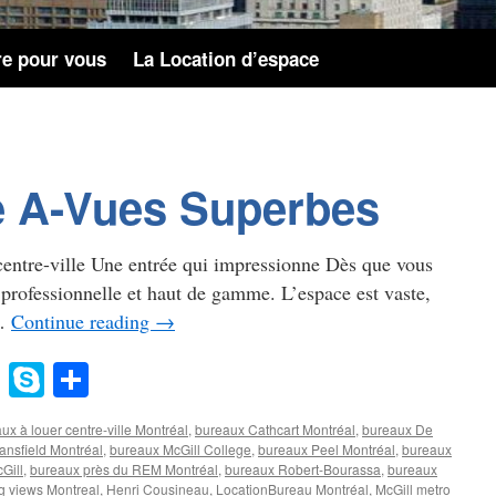
re pour vous
La Location d’espace
se A-Vues Superbes
centre-ville Une entrée qui impressionne Dès que vous
 professionnelle et haut de gamme. L’espace est vaste,
 …
Continue reading
→
gg
Evernote
Skype
Share
ux à louer centre‑ville Montréal
,
bureaux Cathcart Montréal
,
bureaux De
nsfield Montréal
,
bureaux McGill College
,
bureaux Peel Montréal
,
bureaux
Gill
,
bureaux près du REM Montréal
,
bureaux Robert‑Bourassa
,
bureaux
ing views Montreal
,
Henri Cousineau
,
LocationBureau Montréal
,
McGill metro