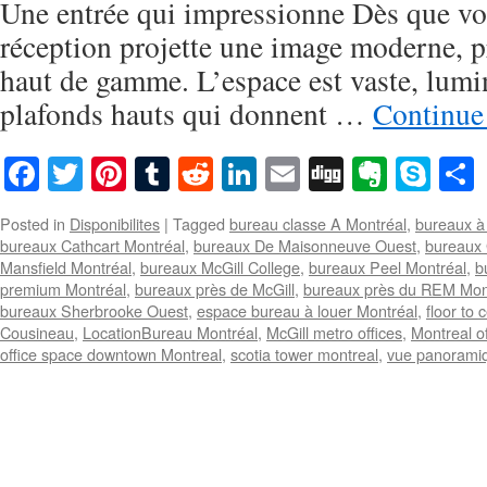
Une entrée qui impressionne Dès que vou
réception projette une image moderne, p
haut de gamme. L’espace est vaste, lumi
plafonds hauts qui donnent …
Continue
Facebook
Twitter
Pinterest
Tumblr
Reddit
LinkedIn
Email
Digg
Everno
Sky
Posted in
Disponibilites
|
Tagged
bureau classe A Montréal
,
bureaux à 
bureaux Cathcart Montréal
,
bureaux De Maisonneuve Ouest
,
bureaux 
Mansfield Montréal
,
bureaux McGill College
,
bureaux Peel Montréal
,
b
premium Montréal
,
bureaux près de McGill
,
bureaux près du REM Mon
bureaux Sherbrooke Ouest
,
espace bureau à louer Montréal
,
floor to 
Cousineau
,
LocationBureau Montréal
,
McGill metro offices
,
Montreal of
office space downtown Montreal
,
scotia tower montreal
,
vue panorami